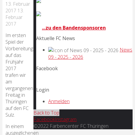
13. Februar
2017
13.
Februar
2017
...zu den Bandensponsoren
Im ersten
Aktuelle FC News
Spiel der
Vorbereitung
News
auf das
09 - 2025 - 2026
Frühjahr
2017
Facebook
trafen wir
am
vergangenen
Login
Freitag in
Anmelden
Thüringen
auf den FC
Back to Top
Sulz.
Facebook
Instagram
©2022 Farbencenter FC Thüringen
In einem
ausgeglichenen