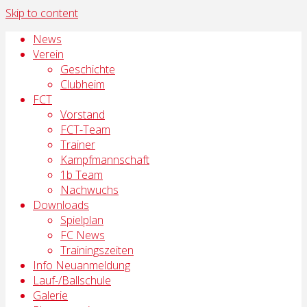
Skip to content
News
Verein
Geschichte
Clubheim
FCT
Vorstand
FCT-Team
Trainer
Kampfmannschaft
1b Team
Nachwuchs
Downloads
Spielplan
FC News
Trainingszeiten
Info Neuanmeldung
Lauf-/Ballschule
Galerie