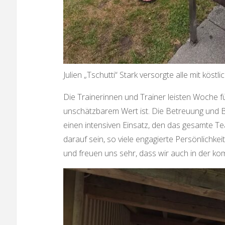
Julien „Tschutti“ Stark versorgte alle mit köst
Die Trainerinnen und Trainer leisten Woche fü
unschätzbarem Wert ist. Die Betreuung und Be
einen intensiven Einsatz, den das gesamte Tea
darauf sein, so viele engagierte Persönlichke
und freuen uns sehr, dass wir auch in der k