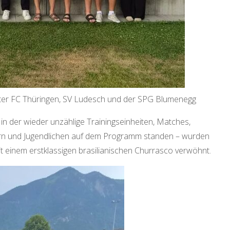
er FC Thüringen, SV Ludesch und der SPG Blumenegg
in der wieder unzählige Trainingseinheiten, Matches,
ndern und Jugendlichen auf dem Programm standen – wurden
it einem erstklassigen brasilianischen Churrasco verwöhnt.