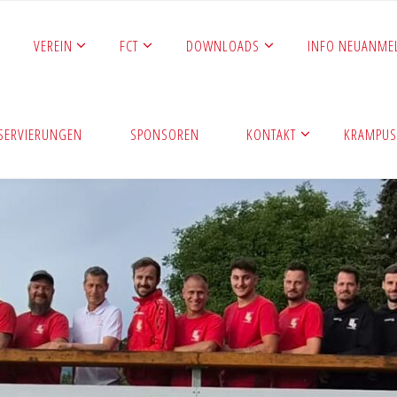
VEREIN
FCT
DOWNLOADS
INFO NEUANME
ESERVIERUNGEN
SPONSOREN
KONTAKT
KRAMPUS