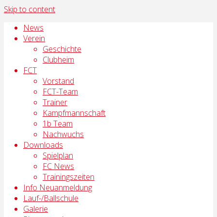
Skip to content
News
Verein
Geschichte
Clubheim
FCT
Vorstand
FCT-Team
Trainer
Kampfmannschaft
1b Team
Nachwuchs
Downloads
Spielplan
FC News
Trainingszeiten
Info Neuanmeldung
Lauf-/Ballschule
Galerie