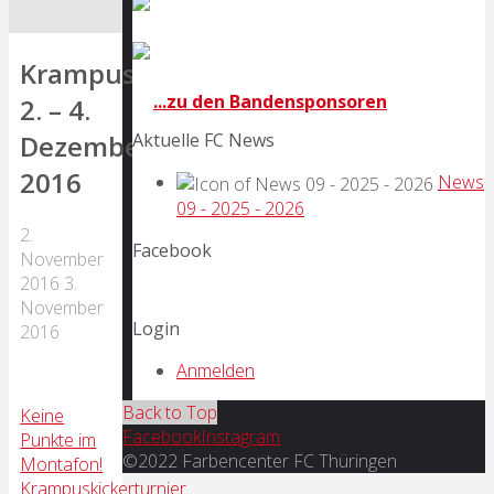
Krampuskickerturnier
...zu den Bandensponsoren
2. – 4.
Dezember
Aktuelle FC News
2016
News
09 - 2025 - 2026
2.
Facebook
November
2016
3.
November
Login
2016
Anmelden
Back to Top
Keine
Facebook
Instagram
Punkte im
©2022 Farbencenter FC Thüringen
Montafon!
Krampuskickerturnier