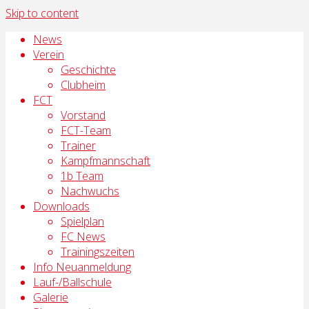
Skip to content
News
Verein
Geschichte
Clubheim
FCT
Vorstand
FCT-Team
Trainer
Kampfmannschaft
1b Team
Nachwuchs
Downloads
Spielplan
FC News
Trainingszeiten
Info Neuanmeldung
Lauf-/Ballschule
Galerie