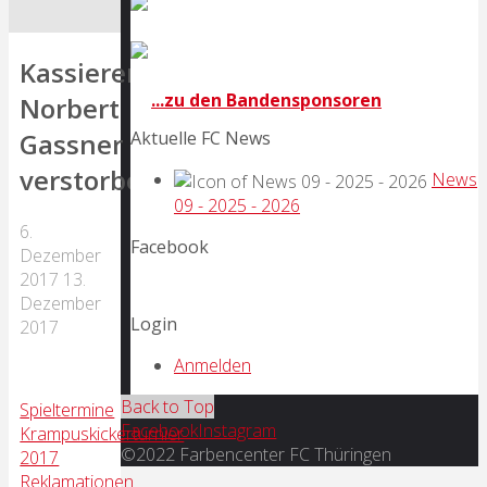
Kassierer
...zu den Bandensponsoren
Norbert
Gassner
Aktuelle FC News
verstorben!
News
09 - 2025 - 2026
6.
Facebook
Dezember
2017
13.
Dezember
Login
2017
Anmelden
Back to Top
Spieltermine
Facebook
Instagram
Krampuskickerturnier
©2022 Farbencenter FC Thüringen
2017
Reklamationen