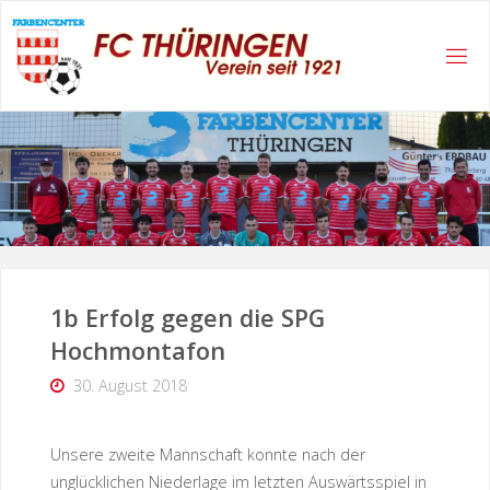
Skip
to
content
1b Erfolg gegen die SPG
Hochmontafon
30. August 2018
Unsere zweite Mannschaft konnte nach der
unglücklichen Niederlage im letzten Auswärtsspiel in