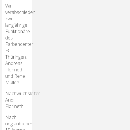
Wir
verabschieden
zwei
langjährige
Funktionäre
des
Farbencenter
FC
Thüringen:
Andreas
Florineth
und Rene
Müller!
Nachwuchsleiter
Andi
Florineth
Nach
unglaublichen
15 Jahren