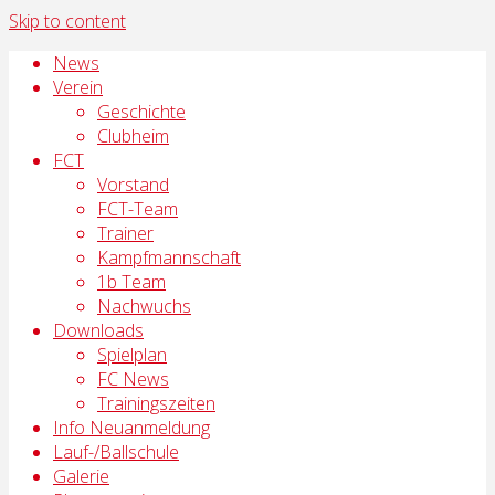
Skip to content
News
Verein
Geschichte
Clubheim
FCT
Vorstand
FCT-Team
Trainer
Kampfmannschaft
1b Team
Nachwuchs
Downloads
Spielplan
FC News
Trainingszeiten
Info Neuanmeldung
Lauf-/Ballschule
Galerie