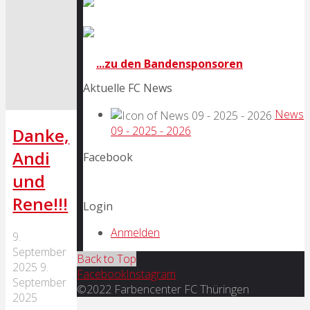
...zu den Bandensponsoren
Aktuelle FC News
News
09 - 2025 - 2026
Danke,
Andi
Facebook
und
Rene!!!
Login
Anmelden
9.
September
Back to Top
2025
9.
Facebook
Instagram
September
©2022 Farbencenter FC Thüringen
2025