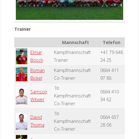
Trainer
Mannschaft
Telefon
Elmar
Kampfmannschaft
+41 79 648
Bösch
Trainer
24 25
Roman
Kampfmannschaft
0664 411
Bickel
Co-Trainer
97 86
1b
Samson
0664 410
Kampfmannschaft
Witwer
34 62
Co-Trainer
1b
David
0664 657
Kampfmannschaft
Thoma
28 06
Co-Trainer